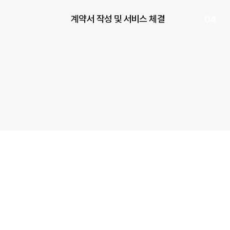
계약서 작성 및 서비스 체결
04
주식회사 안녕모빌리티 
대표이사 : 손영호 대표
서 울 본 사 : 서울
경기 남부 지사 : 경기
대표메일 :
admin@
COPYRIGHT© Annyeo