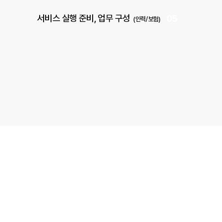
서비스 실행 준비, 업무 구성
05
(인력/보험)
사업자 등록번호 : 513-88-03063
번호 : 02-443-1042 팩스 : 02-443-1043
특별시 송파구 충민로 66 가든파이브라이프 리빙관 8층, L-8044
도 성남시 중원구 광명로 21, 104호
annyeong-m.com
이력서 메일 :
incruit@annyeong-m.com
ng mobility
ALL RIGHT RESERVED.